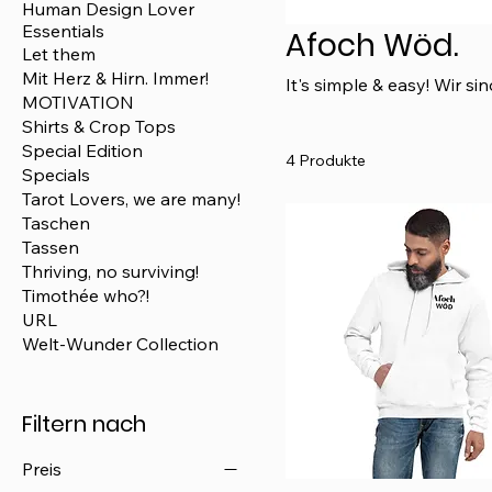
Human Design Lover
Essentials
Afoch Wöd.
Let them
Mit Herz & Hirn. Immer!
It's simple & easy! Wir s
MOTIVATION
Shirts & Crop Tops
Special Edition
4 Produkte
Specials
Tarot Lovers, we are many!
Taschen
Tassen
Thriving, no surviving!
Timothée who?!
URL
Welt-Wunder Collection
Filtern nach
Preis