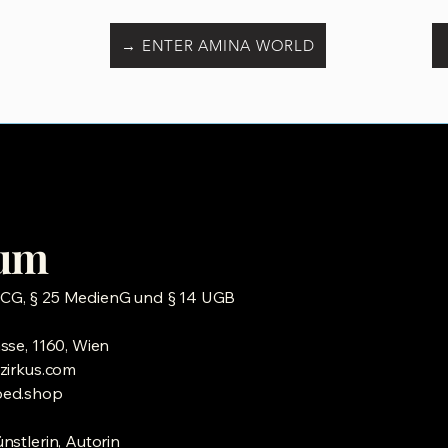
→ ENTER AMINA WORLD
sum
CG, § 25 MedienG und § 14 UGB
sse, 1160, Wien
zirkus.com
oed.shop
nstlerin, Autorin