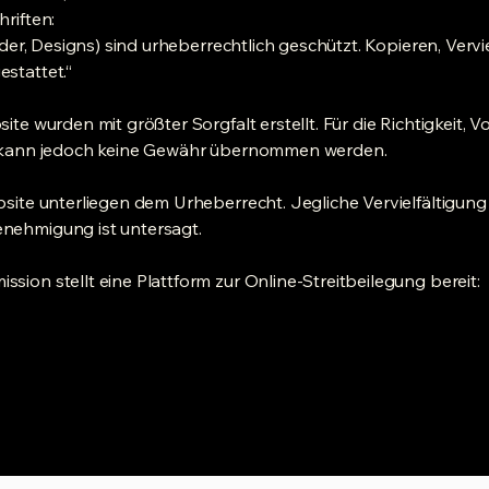
hriften:
ilder, Designs) sind urheberrechtlich geschützt. Kopieren, Vervi
stattet.“
ite wurden mit größter Sorgfalt erstellt. Für die Richtigkeit, V
te kann jedoch keine Gewähr übernommen werden.
bsite unterliegen dem Urheberrecht. Jegliche Vervielfältigun
nehmigung ist untersagt.
sion stellt eine Plattform zur Online-Streitbeilegung bereit:
onsumers/odr