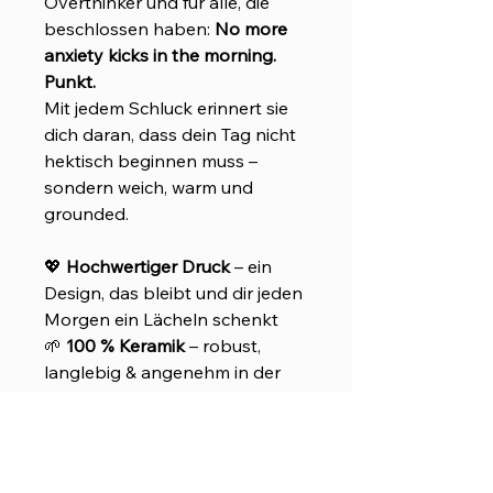
Overthinker und für alle, die
beschlossen haben:
No more
anxiety kicks in the morning.
Punkt.
Mit jedem Schluck erinnert sie
dich daran, dass dein Tag nicht
hektisch beginnen muss –
sondern weich, warm und
grounded.
💖
Hochwertiger Druck
– ein
Design, das bleibt und dir jeden
Morgen ein Lächeln schenkt
🌱
100 % Keramik
– robust,
langlebig & angenehm in der
Hand
💧
Mikrowellen- &
spülmaschinenfest
– perfekt für
deinen Alltag