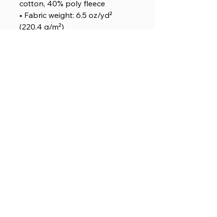
cotton, 40% poly fleece
• Fabric weight: 6.5 oz/yd²
(220.4 g/m²)
• Regular fit
• Side-seamed construction
• Blank product sourced from
Honduras, Nicaragua or the US
This product is made especially
for you as soon as you place an
order, which is why it takes us a
bit longer to deliver it to you.
Making products on demand
instead of in bulk helps reduce
overproduction, so thank you
for making thoughtful
purchasing decisions!