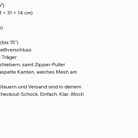
²)
41 × 31 × 14 cm)
s)
bis 15")
Reißverschluss
 Träger
chiebern, samt Zipper-Puller
paspelte Kanten, weiches Mesh am
 Steuern und Versand sind in deinem
Checkout-Schock. Einfach. Klar. Afoch