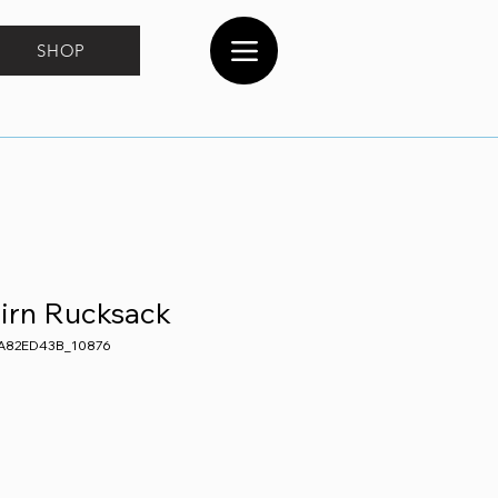
SHOP
irn Rucksack
CA82ED43B_10876