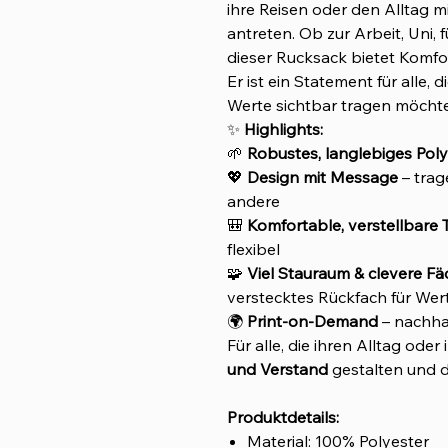
ihre Reisen oder den Alltag 
antreten. Ob zur Arbeit, Uni, 
dieser Rucksack bietet Komfor
Er ist ein Statement für alle, d
Werte sichtbar tragen möcht
✨
Highlights:
🌱
Robustes, langlebiges Poly
💖
Design mit Message
– trag
andere
🎒
Komfortable, verstellbare 
flexibel
🧩
Viel Stauraum & clevere Fä
verstecktes Rückfach für We
🌍
Print-on-Demand
– nachhal
Für alle, die ihren Alltag ode
und Verstand
gestalten und d
Produktdetails:
Material: 100% Polyester