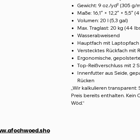
Gewicht: 9 oz./yd² (305 g/m
Maße: 16,1″ × 12,2″ × 5,5″ (
Volumen: 20 l (5,3 gal)
Max. Traglast: 20 kg (44 lb
Wasserabweisend
Hauptfach mit Laptopfach (
Verstecktes Rückfach mit 
Ergonomische, gepolsterte
Top-Reißverschluss mit 2 S
Innenfutter aus Seide, ge
Rücken
„Wir kalkulieren transparent:
Preis bereits enthalten. Kein 
Wöd.“
w.afochwoed.sho