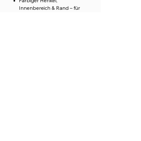
Farbiger Henkel,
Innenbereich & Rand – für
einen fröhlichen, kraftvollen
Look
Spülmaschinen- &
mikrowellengeeignet
Frei von Blei & BPA
Für alle, die bereit sind, ihre
Energie bewusst einzusetzen
und ihre Wahrheit in die Welt zu
tragen.
„Wir kalkulieren transparent:
Steuern und Versand sind in
deinem Preis bereits enthalten.
Kein Checkout-Schock. Einfach.
Klar. Afoch Wöd.“