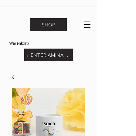
SHOP
Warenkorb
→ ENTER AMINA WORLD