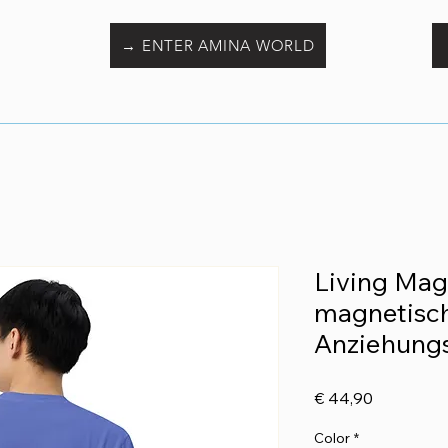
→ ENTER AMINA WORLD
Living Mag
magnetisc
Anziehungs
Preis
€ 44,90
Color
*