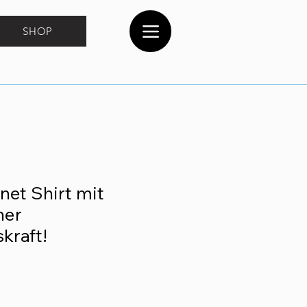
SHOP
net Shirt mit
her
kraft!