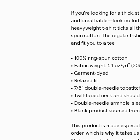
If you’re looking for a thick, 
and breathable—look no furt
heavyweight t-shirt ticks all
spun cotton. The regular t-sh
and fit you to a tee.
• 100% ring-spun cotton
• Fabric weight: 6.1 oz/yd² (20
• Garment-dyed
• Relaxed fit
• 7/8″ double-needle topstitc
• Twill-taped neck and shoulde
• Double-needle armhole, sl
• Blank product sourced fro
This product is made especial
order, which is why it takes us 