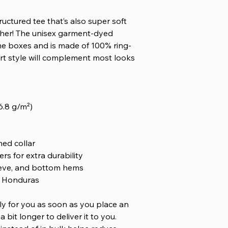
structured tee that’s also super soft
her! The unisex garment-dyed
 the boxes and is made of 100% ring-
irt style will complement most looks
6.8 g/m²)
hed collar
rs for extra durability
eeve, and bottom hems
m Honduras
ly for you as soon as you place an
a bit longer to deliver it to you.