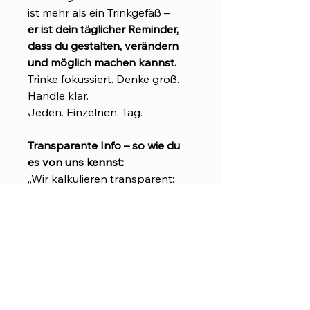
ist mehr als ein Trinkgefäß –
er ist dein täglicher Reminder,
dass du gestalten, verändern
und möglich machen kannst.
Trinke fokussiert. Denke groß.
Handle klar.
Jeden. Einzelnen. Tag.
Transparente Info – so wie du
es von uns kennst:
„Wir kalkulieren transparent:
Steuern und Versand sind in
deinem Preis bereits enthalten.
Kein Checkout-Schock. Einfach.
Klar. Afoch Wöd.“
Da dieses Produkt aktuell aus
einem Drittland verschickt wird,
können vorübergehend Zoll-