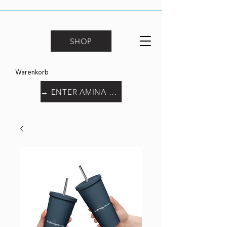
SHOP
Warenkorb
→ ENTER AMINA WORLD