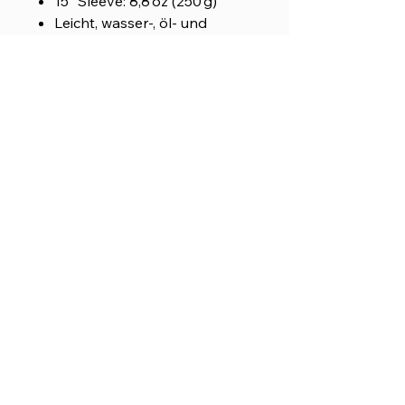
15″ Sleeve: 8,8 oz (250 g)
Leicht, wasser-, öl- und
hitzeresistent
Innen gepolstert mit
weichem Faux-Fell
Top-Loading Reißverschluss
mit zwei Schiebern
Gepolsterte
Reißverschlussumrandung
Schlanke Passform für
sicheren Halt
Hergestellt auf Bestellung, um
Überproduktion zu vermeiden –
bewusst, nachhaltig, mit
Haltung.